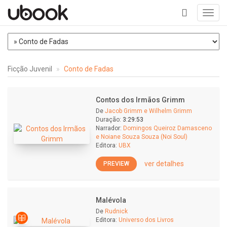
Toggl
navig
+
Ficção Juvenil
Conto de Fadas
Contos dos Irmãos Grimm
De
Jacob Grimm e Wilhelm Grimm
Duração:
3:29:53
Narrador:
Domingos Queiroz Damasceno
e Noiane Souza Souza (Noi Soul)
Editora:
UBX
ver detalhes
PREVIEW
Malévola
De
Rudnick
Editora:
Universo dos Livros