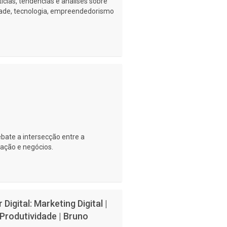
ícias, tendências e análises sobre
idade, tecnologia, empreendedorismo
ebate a intersecção entre a
ovação e negócios.
igital: Marketing Digital |
| Produtividade | Bruno