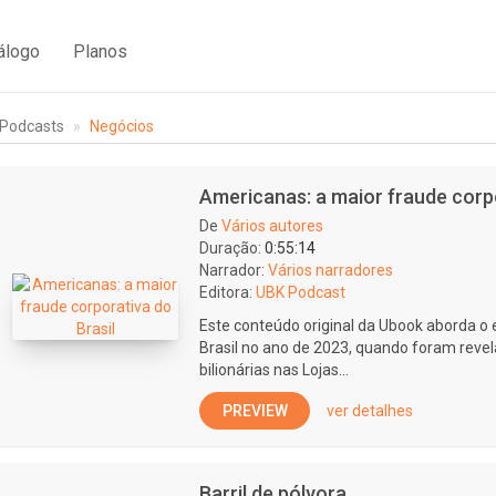
álogo
Planos
Podcasts
Negócios
Americanas: a maior fraude corpo
De
Vários autores
Duração:
0:55:14
Narrador:
Vários narradores
Editora:
UBK Podcast
Este conteúdo original da Ubook aborda o 
Brasil no ano de 2023, quando foram revel
bilionárias nas Lojas...
PREVIEW
ver detalhes
Barril de pólvora