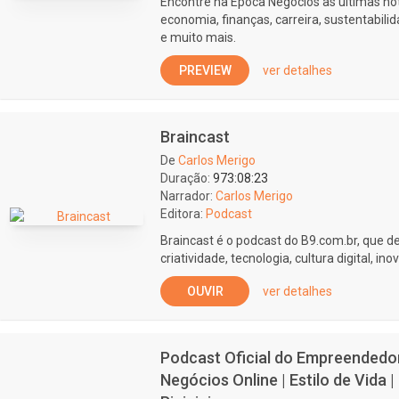
Encontre na Época Negócios as últimas not
economia, finanças, carreira, sustentabil
e muito mais.
PREVIEW
ver detalhes
Braincast
De
Carlos Merigo
Duração:
973:08:23
Narrador:
Carlos Merigo
Editora:
Podcast
Braincast é o podcast do B9.com.br, que d
criatividade, tecnologia, cultura digital, in
OUVIR
ver detalhes
Podcast Oficial do Empreendedor D
Negócios Online | Estilo de Vida 