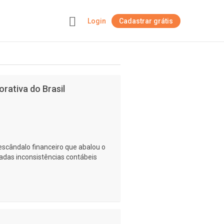
Login
Cadastrar grátis
+
rativa do Brasil
escândalo financeiro que abalou o
adas inconsistências contábeis