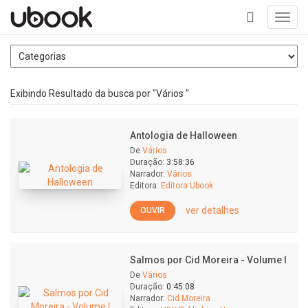
Toggl
navig
+
Exibindo Resultado da busca por "Vários "
Antologia de Halloween
De
Vários
Duração:
3:58:36
Narrador:
Vários
Editora:
Editora Ubook
ver detalhes
OUVIR
Salmos por Cid Moreira - Volume I
De
Vários
Duração:
0:45:08
Narrador:
Cid Moreira