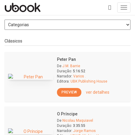
Toggl
navig
+
Clássicos
Peter Pan
De
J.M. Barrie
Duração:
5:16:52
Narrador:
Varios .
Editora:
UBK Publishing House
ver detalhes
PREVIEW
O Príncipe
De
Nicolau Maquiavel
Duração:
3:35:55
Narrador:
Jorge Ramos