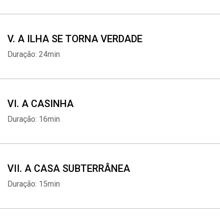
Nicole Mattos (Tinker Bell)
Fábio D'Arrochella (Sr. Darling)
Fran Rodrigues (Sra. Darling)
V. A ILHA SE TORNA VERDADE
Ingo Ostrovsky (Smee)
Duração: 24min
Dudu Fevereiro (Mullins)
Alexandre Roit (Starkey)
Tom Damasceno (Cecco)
Kaio Oliveira e Pablo Barros (Gêmeos)
VI. A CASINHA
Otávio Santiago (Nibs)
Duração: 16min
Tiago Freitas (Tootles)
Dom Vitor (Slightly)
VII. A CASA SUBTERRÂNEA
Duração: 15min