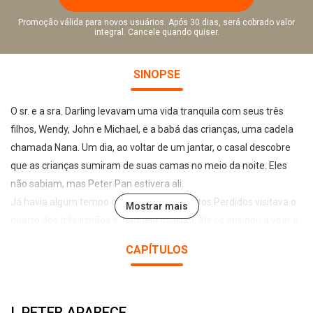
Promoção válida para novos usuários. Após 30 dias, será cobrado valor
integral. Cancele quando quiser.
SINOPSE
O sr. e a sra. Darling levavam uma vida tranquila com seus três
filhos, Wendy, John e Michael, e a babá das crianças, uma cadela
chamada Nana. Um dia, ao voltar de um jantar, o casal descobre
que as crianças sumiram de suas camas no meio da noite. Eles
não sabiam, mas Peter Pan estivera ali.
Já havia algum tempo que o líder dos Garotos Perdidos visitava o
Mostrar mais
quarto dos três irmãos e, naquela ocasião, ele os ensinou a voar e
os convidou para conhecer a Terra do Nunca. Impressionados com
CAPÍTULOS
as promessas de aventuras envolvendo sereias, fadas e piratas,
não foi difícil convencê-los a partir. O verdadeiro desafio será
deixar o mundo de fantasias e encontrar o caminho de volta para
I. PETER APARECE
a realidade.