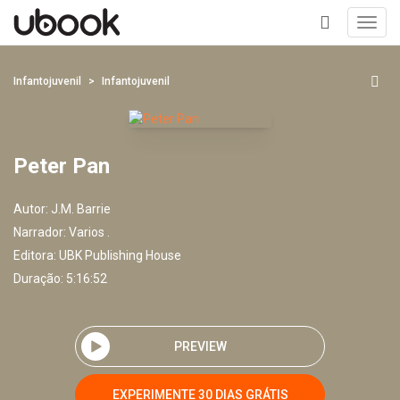
Toggl
navig
+
Infantojuvenil
Infantojuvenil
Peter Pan
Autor:
J.M. Barrie
Narrador:
Varios .
Editora:
UBK Publishing House
Duração: 5:16:52
PREVIEW
EXPERIMENTE 30 DIAS GRÁTIS