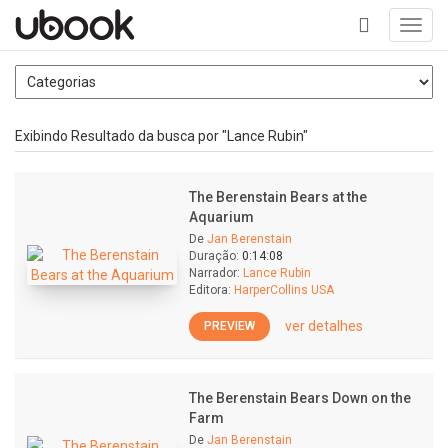
Toggl
navig
+
Exibindo Resultado da busca por "Lance Rubin"
The Berenstain Bears at the
Aquarium
De
Jan Berenstain
Duração:
0:14:08
Narrador:
Lance Rubin
Editora:
HarperCollins USA
ver detalhes
PREVIEW
The Berenstain Bears Down on the
Farm
De
Jan Berenstain