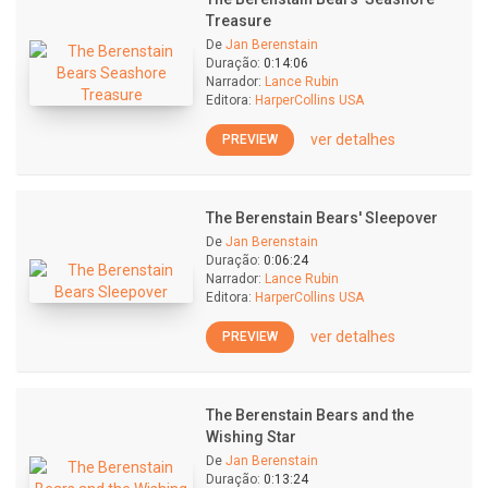
Treasure
De
Jan Berenstain
Duração:
0:14:06
Narrador:
Lance Rubin
Editora:
HarperCollins USA
ver detalhes
PREVIEW
The Berenstain Bears' Sleepover
De
Jan Berenstain
Duração:
0:06:24
Narrador:
Lance Rubin
Editora:
HarperCollins USA
ver detalhes
PREVIEW
The Berenstain Bears and the
Wishing Star
De
Jan Berenstain
Duração:
0:13:24