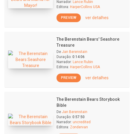
Narrador:
Lance Rubin
Editora:
HarperCollins USA
ver detalhes
PREVIEW
The Berenstain Bears' Seashore
Treasure
De
Jan Berenstain
Duração:
0:14:06
Narrador:
Lance Rubin
Editora:
HarperCollins USA
ver detalhes
PREVIEW
The Berenstain Bears Storybook
Bible
De
Jan Berenstain
Duração:
0:57:50
Narrador:
uncredited
Editora:
Zondervan