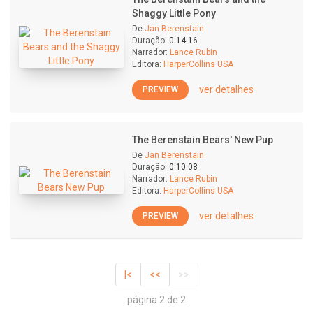
Shaggy Little Pony
De
Jan Berenstain
Duração:
0:14:16
Narrador:
Lance Rubin
Editora:
HarperCollins USA
ver detalhes
PREVIEW
The Berenstain Bears' New Pup
De
Jan Berenstain
Duração:
0:10:08
Narrador:
Lance Rubin
Editora:
HarperCollins USA
ver detalhes
PREVIEW
|<
<<
>>
página 2 de 2