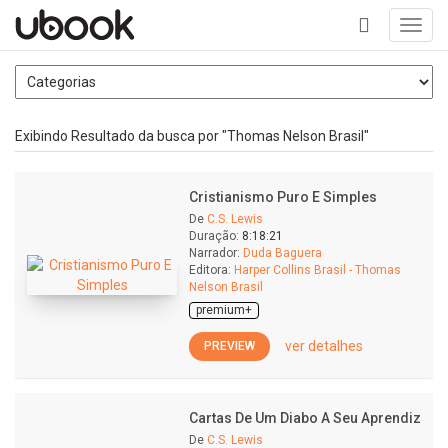
Toggl
navig
+
Exibindo Resultado da busca por "Thomas Nelson Brasil"
Cristianismo Puro E Simples
De
C.S. Lewis
Duração:
8:18:21
Narrador:
Duda Baguera
Editora:
Harper Collins Brasil - Thomas
Nelson Brasil
premium+
ver detalhes
PREVIEW
Cartas De Um Diabo A Seu Aprendiz
De
C.S. Lewis