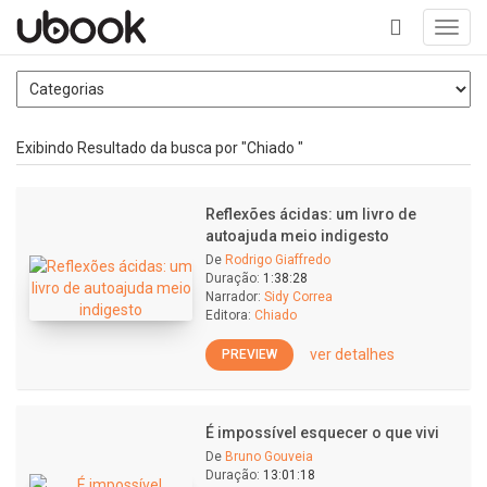
Toggl
navig
+
Exibindo Resultado da busca por "Chiado "
Reflexões ácidas: um livro de
autoajuda meio indigesto
De
Rodrigo Giaffredo
Duração:
1:38:28
Narrador:
Sidy Correa
Editora:
Chiado
ver detalhes
PREVIEW
É impossível esquecer o que vivi
De
Bruno Gouveia
Duração:
13:01:18