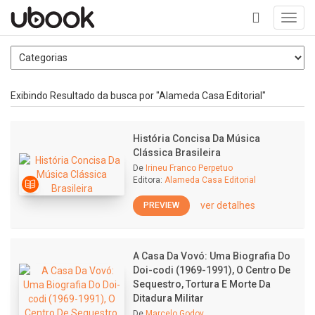
Toggl
navig
+
Exibindo Resultado da busca por "Alameda Casa Editorial"
História Concisa Da Música
Clássica Brasileira
De
Irineu Franco Perpetuo
Editora:
Alameda Casa Editorial
ver detalhes
PREVIEW
A Casa Da Vovó: Uma Biografia Do
Doi-codi (1969-1991), O Centro De
Sequestro, Tortura E Morte Da
Ditadura Militar
De
Marcelo Godoy