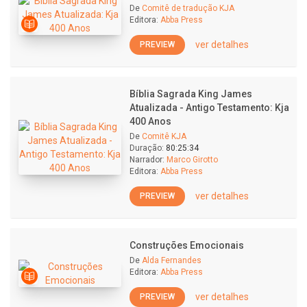
De
Comitê de tradução KJA
Editora:
Abba Press
ver detalhes
PREVIEW
Bíblia Sagrada King James
Atualizada - Antigo Testamento: Kja
400 Anos
De
Comitê KJA
Duração:
80:25:34
Narrador:
Marco Girotto
Editora:
Abba Press
ver detalhes
PREVIEW
Construções Emocionais
De
Alda Fernandes
Editora:
Abba Press
ver detalhes
PREVIEW