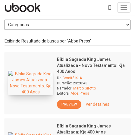
Toggl
navig
+
Exibindo Resultado da busca por "Abba Press"
Bíblia Sagrada King James
Atualizada - Novo Testamento: Kja
400 Anos
De
Comitê KJA
Duração:
23:28:43
Narrador:
Marco Girotto
Editora:
Abba Press
ver detalhes
PREVIEW
Bíblia Sagrada King James
Atualizada: Kja 400 Anos