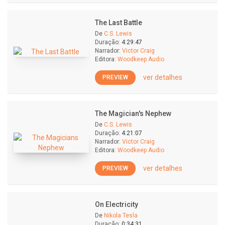
The Last Battle
De
C.S. Lewis
Duração:
4:29:47
Narrador:
Victor Craig
Editora:
Woodkeep Audio
ver detalhes
PREVIEW
The Magician's Nephew
De
C.S. Lewis
Duração:
4:21:07
Narrador:
Victor Craig
Editora:
Woodkeep Audio
ver detalhes
PREVIEW
On Electricity
De
Nikola Tesla
Duração:
0:34:31