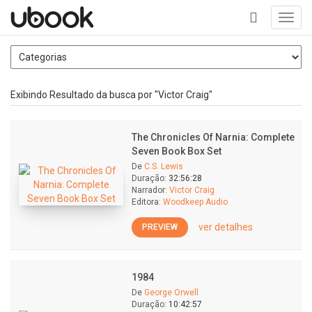
Toggl
navig
+
Exibindo Resultado da busca por "Victor Craig"
The Chronicles Of Narnia: Complete
Seven Book Box Set
De
C.S. Lewis
Duração:
32:56:28
Narrador:
Victor Craig
Editora:
Woodkeep Audio
ver detalhes
PREVIEW
1984
De
George Orwell
Duração:
10:42:57