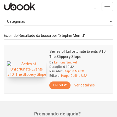
Toggl
navig
+
Exibindo Resultado da busca por "Stephin Merritt"
Series of Unfortunate Events #10:
The Slippery Slope
De
Lemony Snicket
Duração:
6:10:32
Narrador:
Stephin Merritt
Editora:
HarperCollins USA
ver detalhes
PREVIEW
Precisando de ajuda?