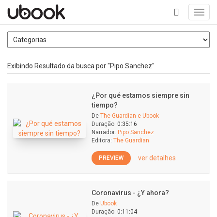
Toggl
navig
+
Exibindo Resultado da busca por "Pipo Sanchez"
¿Por qué estamos siempre sin
tiempo?
De
The Guardian e Ubook
Duração:
0:35:16
Narrador:
Pipo Sanchez
Editora:
The Guardian
ver detalhes
PREVIEW
Coronavirus - ¿Y ahora?
De
Ubook
Duração:
0:11:04