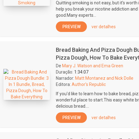
Quitting smoking is not easy, but it's worth i
help you break your nicotine addiction and k
good.Many experts...
PREVIEW
ver detalhes
Bread Baking And Pizza Dough Bun
Pizza Dough, How To Bake Every
De
Mary J. Watson and Ema Green
Duração:
1:34:07
Narrador:
Matt Montanez and Nick Dolle
Editora:
Author's Republic
If you'd like to learn how to bake bread, piz
wonderful place to start.This easy white br
delicious bread....
PREVIEW
ver detalhes