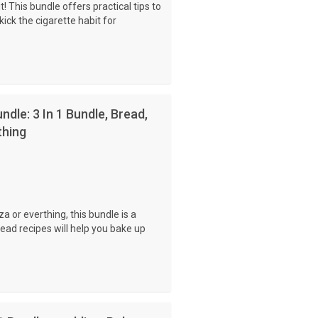
t! This bundle offers practical tips to
ick the cigarette habit for
dle: 3 In 1 Bundle, Bread,
thing
za or everthing, this bundle is a
ead recipes will help you bake up