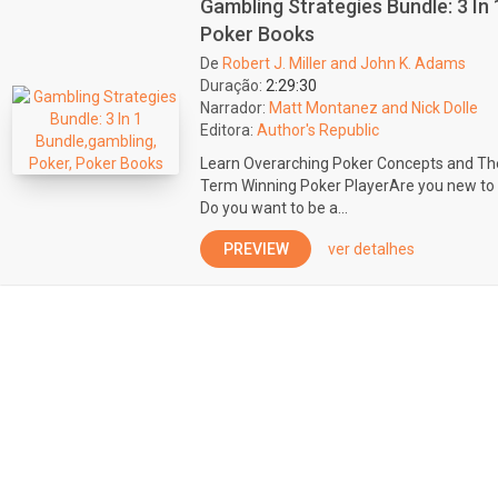
Gambling Strategies Bundle: 3 In 
Poker Books
De
Robert J. Miller and John K. Adams
Duração:
2:29:30
Narrador:
Matt Montanez and Nick Dolle
Editora:
Author's Republic
Learn Overarching Poker Concepts and The
Term Winning Poker PlayerAre you new to p
Do you want to be a...
PREVIEW
ver detalhes