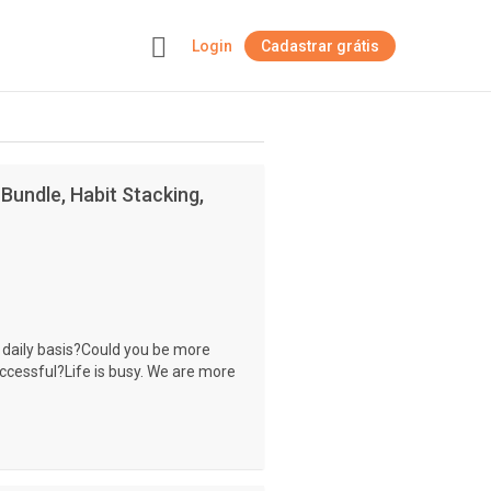
Login
Cadastrar grátis
+
 Bundle, Habit Stacking,
a daily basis?Could you be more
cessful?Life is busy. We are more