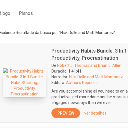
álogo
Planos
Exibindo Resultado da busca por "Nick Dolle and Matt Montanez"
Productivity Habits Bundle: 3 In 1
Productivity, Procrastination
De
Robert J. Thomas and Brian J. Allen
Duração:
1:41:41
Narrador:
Nick Dolle and Matt Montanez
Editora:
Author's Republic
Are you accomplishing all you need to on 
productive, get more done and be more suc
engaged nowadays than we ever...
PREVIEW
ver detalhes