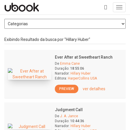
Toggl
navig
+
Exibindo Resultado da busca por "Hillary Huber"
Ever After at Sweetheart Ranch
De
Emma Cane
Duração:
18:55:06
Narrador:
Hillary Huber
Editora:
HarperCollins USA
ver detalhes
PREVIEW
Judgment Call
De
J. A. Jance
Duração:
10:44:36
Narrador:
Hillary Huber