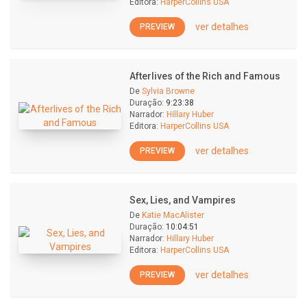
Editora:
HarperCollins USA
ver detalhes
PREVIEW
Afterlives of the Rich and Famous
De
Sylvia Browne
Duração:
9:23:38
Narrador:
Hillary Huber
Editora:
HarperCollins USA
ver detalhes
PREVIEW
Sex, Lies, and Vampires
De
Katie MacAlister
Duração:
10:04:51
Narrador:
Hillary Huber
Editora:
HarperCollins USA
ver detalhes
PREVIEW