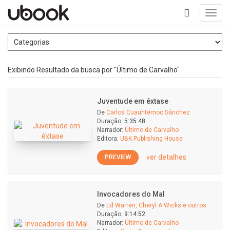
Toggl
navig
+
Exibindo Resultado da busca por "Último de Carvalho"
Juventude em êxtase
De
Carlos Cuauhtémoc Sánchez
Duração:
5:35:48
Narrador:
Último de Carvalho
Editora:
UBK Publishing House
ver detalhes
PREVIEW
Invocadores do Mal
De
Ed Warren, Cheryl A Wicks e outros
Duração:
9:14:52
Narrador:
Último de Carvalho