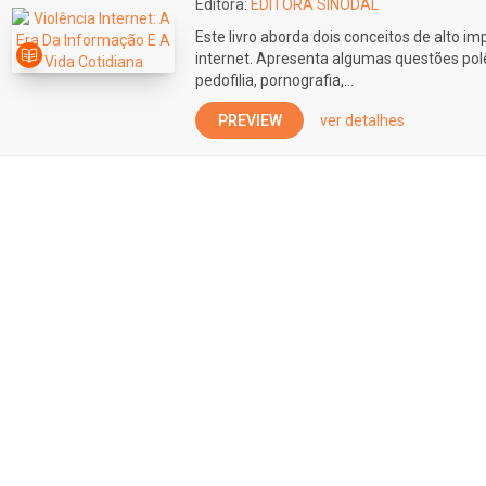
Editora:
EDITORA SINODAL
Este livro aborda dois conceitos de alto i
internet. Apresenta algumas questões polê
pedofilia, pornografia,...
PREVIEW
ver detalhes