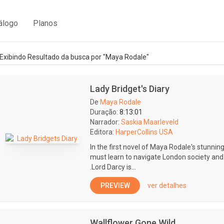
álogo
Planos
Exibindo Resultado da busca por "Maya Rodale"
Lady Bridget's Diary
De
Maya Rodale
Duração:
8:13:01
Narrador:
Saskia Maarleveld
Editora:
HarperCollins USA
In the first novel of Maya Rodale's stunni
must learn to navigate London society and an 
.Lord Darcy is...
PREVIEW
ver detalhes
Wallflower Gone Wild