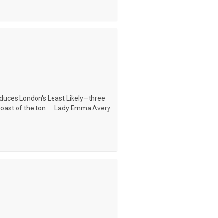
oduces London's Least Likely—three
oast of the ton . . .Lady Emma Avery