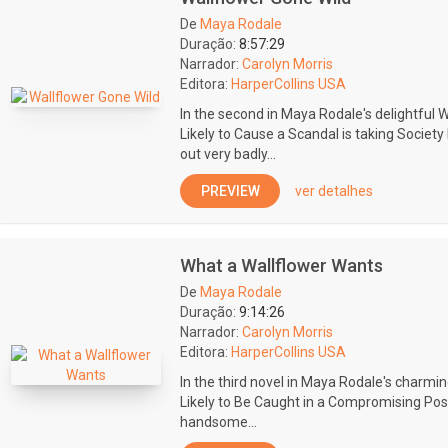
De
Maya Rodale
Duração:
8:57:29
Narrador:
Carolyn Morris
Editora:
HarperCollins USA
In the second in Maya Rodale's delightful W
Likely to Cause a Scandal is taking Society
out very badly...
PREVIEW
ver detalhes
What a Wallflower Wants
De
Maya Rodale
Duração:
9:14:26
Narrador:
Carolyn Morris
Editora:
HarperCollins USA
In the third novel in Maya Rodale's charmin
Likely to Be Caught in a Compromising Posit
handsome...