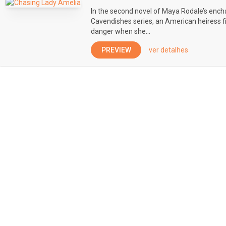
In the second novel of Maya Rodale’s ench
Cavendishes series, an American heiress 
danger when she...
PREVIEW
ver detalhes