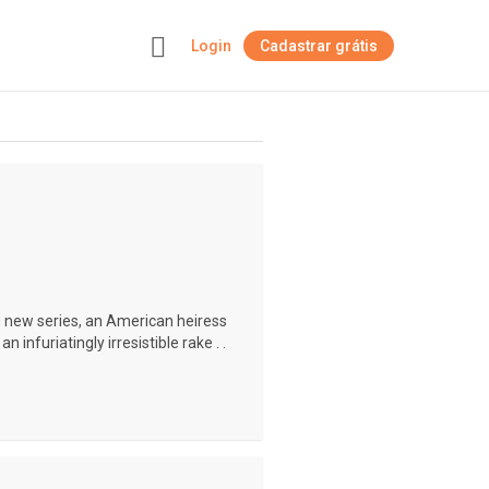
Login
Cadastrar grátis
+
ng new series, an American heiress
infuriatingly irresistible rake . .