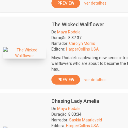
PREVIEW
ver detalhes
The Wicked Wallflower
De
Maya Rodale
Duração:
8:37:37
Narrador:
Carolyn Morris
Editora:
HarperCollins USA
Maya Rodale's captivating new series intr
wallflowers who are about to become the t
has...
PREVIEW
ver detalhes
Chasing Lady Amelia
De
Maya Rodale
Duração:
8:03:34
Narrador:
Saskia Maarleveld
Editora:
HarperCollins USA