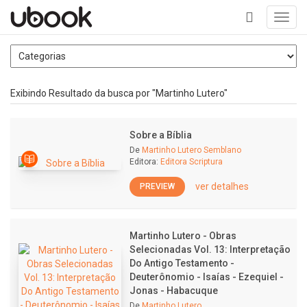
Toggl
navig
+
Exibindo Resultado da busca por "Martinho Lutero"
Sobre a Bíblia
De
Martinho Lutero Semblano
Editora:
Editora Scriptura
ver detalhes
PREVIEW
Martinho Lutero - Obras
Selecionadas Vol. 13: Interpretação
Do Antigo Testamento -
Deuterônomio - Isaías - Ezequiel -
Jonas - Habacuque
De
Martinho Lutero