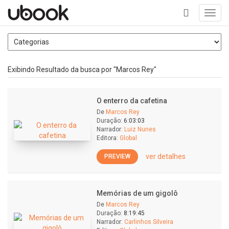
Toggl
navig
+
Exibindo Resultado da busca por "Marcos Rey"
O enterro da cafetina
De
Marcos Rey
Duração:
6:03:03
Narrador:
Luiz Nunes
Editora:
Global
ver detalhes
PREVIEW
Memórias de um gigolô
De
Marcos Rey
Duração:
8:19:45
Narrador:
Carlinhos Silveira