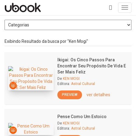
Toggl
navig
+
Exibindo Resultado da busca por "Ken Mogi"
Ikigai: Os Cinco Passos Para
Encontrar Seu Propósito De Vida E
Ser Mais Feliz
De
KEN MOGI
Editora:
Astral Cultural
ver detalhes
PREVIEW
Pense Como Um Estoico
De
KEN MOGI
Editora:
Astral Cultural