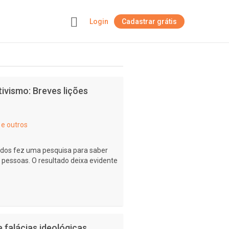
Login
Cadastrar grátis
+
ivismo: Breves lições
e outros
idos fez uma pesquisa para saber
as pessoas. O resultado deixa evidente
 falácias ideológicas