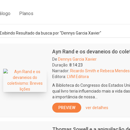
álogo
Planos
Exibindo Resultado da busca por "Dennys Garcia Xavier"
Ayn Rand e os devaneios do colet
De
Dennys Garcia Xavier
Duração:
8:14:23
Narrador:
Ricardo Smith e Rebeca Mendes 
Editora:
LVM Editora
A Biblioteca do Congresso dos Estados Un
qual livro teria influenciado mais a vida d
a importância de nossa...
PREVIEW
ver detalhes
Thomas Sowell e a aniquilação de