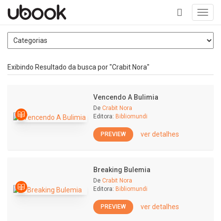
Toggl
navig
+
Exibindo Resultado da busca por "Crabit Nora"
Vencendo A Bulimia
De
Crabit Nora
Editora:
Bibliomundi
ver detalhes
PREVIEW
Breaking Bulemia
De
Crabit Nora
Editora:
Bibliomundi
ver detalhes
PREVIEW