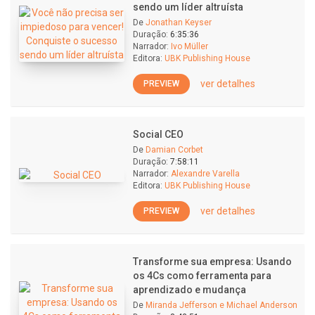
sendo um líder altruísta
De
Jonathan Keyser
Duração:
6:35:36
Narrador:
Ivo Müller
Editora:
UBK Publishing House
ver detalhes
PREVIEW
Social CEO
De
Damian Corbet
Duração:
7:58:11
Narrador:
Alexandre Varella
Editora:
UBK Publishing House
ver detalhes
PREVIEW
Transforme sua empresa: Usando
os 4Cs como ferramenta para
aprendizado e mudança
De
Miranda Jefferson e Michael Anderson