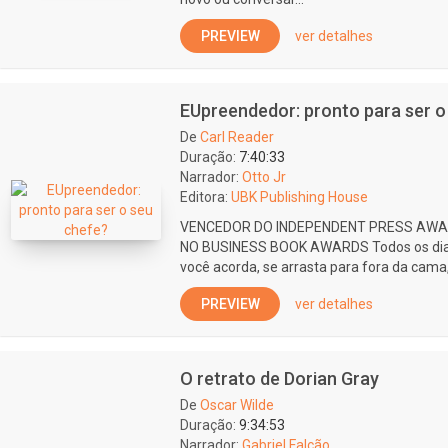
PREVIEW
ver detalhes
EUpreendedor: pronto para ser o
De
Carl Reader
Duração:
7:40:33
Narrador:
Otto Jr
Editora:
UBK Publishing House
VENCEDOR DO INDEPENDENT PRESS AW
NO BUSINESS BOOK AWARDS Todos os dias 
você acorda, se arrasta para fora da cama, 
PREVIEW
ver detalhes
O retrato de Dorian Gray
De
Oscar Wilde
Duração:
9:34:53
Narrador:
Gabriel Falcão