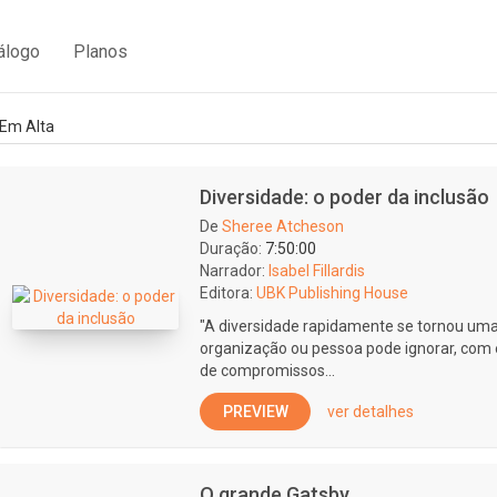
álogo
Planos
Em Alta
Diversidade: o poder da inclusão
De
Sheree Atcheson
Duração:
7:50:00
Narrador:
Isabel Fillardis
Editora:
UBK Publishing House
"A diversidade rapidamente se tornou u
organização ou pessoa pode ignorar, com e
de compromissos...
PREVIEW
ver detalhes
O grande Gatsby