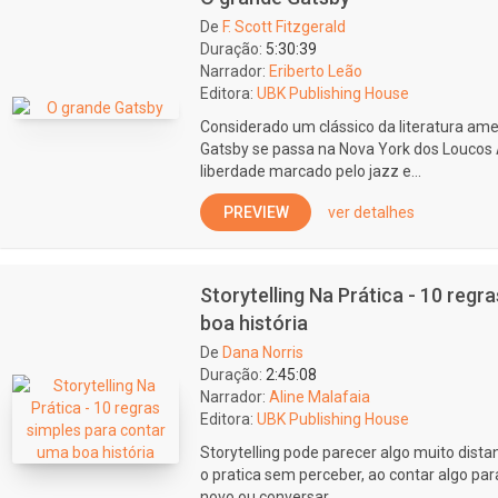
De
F. Scott Fitzgerald
Duração:
5:30:39
Narrador:
Eriberto Leão
Editora:
UBK Publishing House
Considerado um clássico da literatura ame
Gatsby se passa na Nova York dos Loucos 
liberdade marcado pelo jazz e...
PREVIEW
ver detalhes
Storytelling Na Prática - 10 regr
boa história
De
Dana Norris
Duração:
2:45:08
Narrador:
Aline Malafaia
Editora:
UBK Publishing House
Storytelling pode parecer algo muito dista
o pratica sem perceber, ao contar algo p
novo ou conversar...