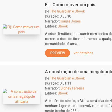
Fiji: Como mover um país
De
The Guardian e Ubook
Duração:
0:33:10
Narrador:
Isaura Jones
Editora:
Ubook
A crise climática pode sumir com partes de
correm o risco de ficar submersas a qual
comunidades é uma...
PREVIEW
ver detalhes
A construção de uma megalópole
De
The Guardian e Ubook
Duração:
0:31:11
Narrador:
Sidney Ferreira
Editora:
Ubook
Até o fim do século, a África será o lar d
nenhum lugar este desenvolvimento está 
neste trecho de 965...