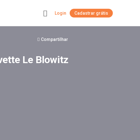
Login
Cadastrar grátis
+
Compartilhar
vette Le Blowitz