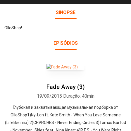
SINOPSE
OlleShop!
EPISÓDIOS
Fade Away (3)
19/09/2015
Duração: 40min
Глубокая и захватывающая музыкальная подборка от
OlleShop1)Ny-Lon ft. Kate Smith - When You Love Someone
(Lifelike mix) 2)CHVRCHES - Never Ending Circles 3)Tomas Barfod
- November . Skies feat . Nina Kinert 4)R F S - You Were Right