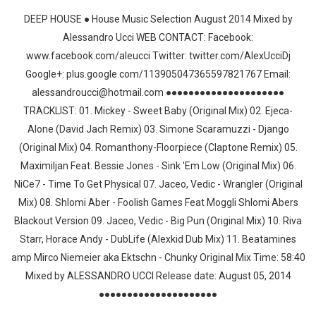
DEEP HOUSE ● House Music Selection August 2014 Mixed by
Alessandro Ucci WEB CONTACT: Facebook:
www.facebook.com/aleucci Twitter: twitter.com/AlexUcciDj
Google+: plus.google.com/113905047365597821767 Email:
alessandroucci@hotmail.com ●●●●●●●●●●●●●●●●●●●●●
TRACKLIST: 01. Mickey - Sweet Baby (Original Mix) 02. Ejeca-
Alone (David Jach Remix) 03. Simone Scaramuzzi - Django
(Original Mix) 04. Romanthony-Floorpiece (Claptone Remix) 05.
Maximiljan Feat. Bessie Jones - Sink 'Em Low (Original Mix) 06.
NiCe7 - Time To Get Physical 07. Jaceo, Vedic - Wrangler (Original
Mix) 08. Shlomi Aber - Foolish Games Feat Moggli Shlomi Abers
Blackout Version 09. Jaceo, Vedic - Big Pun (Original Mix) 10. Riva
Starr, Horace Andy - DubLife (Alexkid Dub Mix) 11. Beatamines
amp Mirco Niemeier aka Ektschn - Chunky Original Mix Time: 58:40
Mixed by ALESSANDRO UCCI Release date: August 05, 2014
●●●●●●●●●●●●●●●●●●●●●