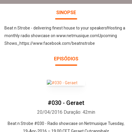
SINOPSE
Beat n Strobe - delivering finest house to your speakers!Hosting a
monthly radio showcase on www.netmusique.comUpcoming
Shows_https://www.facebook.com/beatnstrobe
EPISÓDIOS
#030 - Geraet
20/04/2016
Duração: 42min
Beat n Strobe #030 - Radio showcase on Netmusique Tuesday,
19-Apr-2016 – 19.00 CET Geraet Cutcannibalz