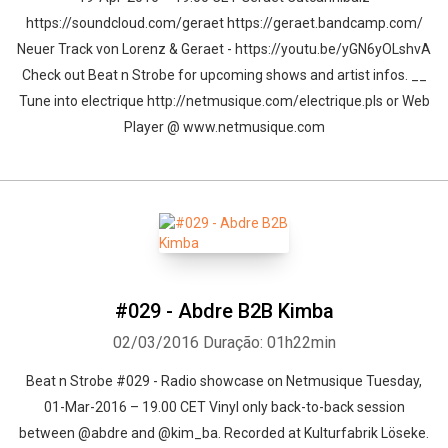
https://soundcloud.com/geraet https://geraet.bandcamp.com/
Neuer Track von Lorenz & Geraet - https://youtu.be/yGN6yOLshvA
Check out Beat n Strobe for upcoming shows and artist infos. __
Tune into electrique http://netmusique.com/electrique.pls or Web
Player @ www.netmusique.com
#029 - Abdre B2B Kimba
02/03/2016
Duração: 01h22min
Beat n Strobe #029 - Radio showcase on Netmusique Tuesday,
01-Mar-2016 – 19.00 CET Vinyl only back-to-back session
between @abdre and @kim_ba. Recorded at Kulturfabrik Löseke.