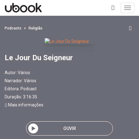
Toggl
navig
+
Podcasts
Religião
Le Jour Du Seigneur
Autor:
Vários
Narrador:
Vários
Editora:
Podcast
Duração: 3:16:35
Mais informações
OUVIR