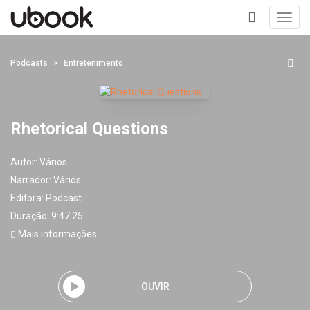
Toggl
navig
+
Podcasts
Entretenimento
Rhetorical Questions
Autor:
Vários
Narrador:
Vários
Editora:
Podcast
Duração: 9:47:25
Mais informações
OUVIR