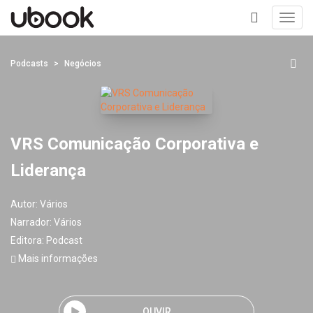
Toggl
navig
+
Podcasts
Negócios
VRS Comunicação Corporativa e
Liderança
Autor:
Vários
Narrador:
Vários
Editora:
Podcast
Mais informações
OUVIR