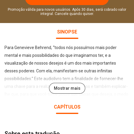
Promoção válida para novos usuários. Após 30 dias, será cobrado valor
integral. Cancele quando quiser.
SINOPSE
Para Genevieve Behrend, “todos nós possuímos mais poder
mental e mais possibilidades do que imaginamos ter, e a
visualização de nossos desejos é um dos mais importantes
desses poderes. Com ela, manifestam-se outras infinitas
possibilidades.” Este audiolivro tem a finalidade de fornecer-lhe
uma chave para a realização de seus desejos e também explicar-
Mostrar mais
lhe que, para que você tome posse das coisas que deseja, o medo
deve ser totalmente banido de sua consciência. A impressão de
CAPÍTULOS
que a posse de mais bens, não importa de que tipo sejam, por si
mesma traga satisfação ou felicidade, é um equívoco. Nenhuma
pessoa, lugar ou coisa pode lhe proporcionar a felicidade. Pode ser
Sobre esta tradução
que lhe dêem um motivo para a felicidade e uma sensação de