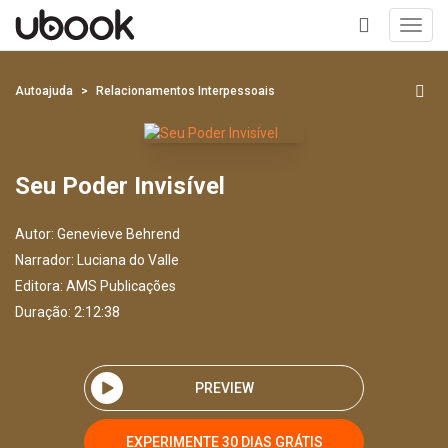
Toggl
navig
+
Autoajuda
Relacionamentos Interpessoais
Seu Poder Invisível
Autor:
Genevieve Behrend
Narrador:
Luciana do Valle
Editora:
AMS Publicações
Duração: 2:12:38
PREVIEW
EXPERIMENTE 30 DIAS GRÁTIS