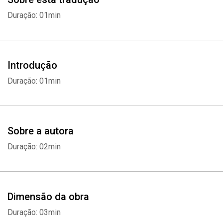
contentamento, mas a “alegria de viver” vem de dentro. Portanto,
Duração: 01min
aqui recomendo que você deve fazer um esforço para obter as
coisas que sente que lhe trarão alegria, desde que seus desejos
estejam de acordo com a “alegria de viver”.
Introdução
Duração: 01min
Sobre a autora
Duração: 02min
Dimensão da obra
Duração: 03min