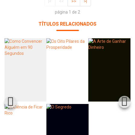
|<
<<
>>
>|
página 1 de 2
TÍTULOS RELACIONADOS