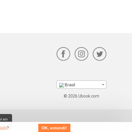
Brasil
© 2026 Ubook.com
OK, entendi!
idade
?