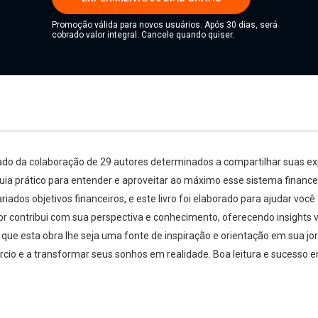
Promoção válida para novos usuários. Após 30 dias, será
cobrado valor integral. Cancele quando quiser.
ltado da colaboração de 29 autores determinados a compartilhar suas e
uia prático para entender e aproveitar ao máximo esse sistema finance
iados objetivos financeiros, e este livro foi elaborado para ajudar vo
r contribui com sua perspectiva e conhecimento, oferecendo insights 
que esta obra lhe seja uma fonte de inspiração e orientação em sua jorn
rcio e a transformar seus sonhos em realidade. Boa leitura e sucesso e