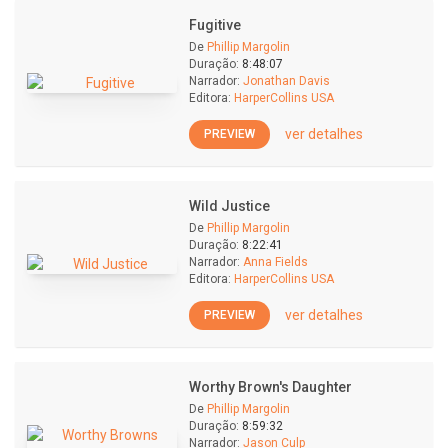
Fugitive
De
Phillip Margolin
Duração:
8:48:07
Narrador:
Jonathan Davis
Editora:
HarperCollins USA
ver detalhes
PREVIEW
Wild Justice
De
Phillip Margolin
Duração:
8:22:41
Narrador:
Anna Fields
Editora:
HarperCollins USA
ver detalhes
PREVIEW
Worthy Brown's Daughter
De
Phillip Margolin
Duração:
8:59:32
Narrador:
Jason Culp