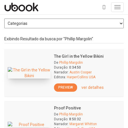
Toggl
navig
+
Exibindo Resultado da busca por "Phillip Margolin"
The Girl in the Yellow Bikini
De
Phillip Margolin
Duração:
0:34:50
Narrador:
Austin Cooper
Editora:
HarperCollins USA
ver detalhes
PREVIEW
Proof Positive
De
Phillip Margolin
Duração:
8:50:32
Narrador:
Margaret Whitton