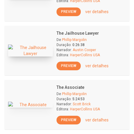
Editora:
HarperCollins USA
ver detalhes
PREVIEW
The Jailhouse Lawyer
De
Phillip Margolin
Duração:
0:26:38
Narrador:
Austin Cooper
Editora:
HarperCollins USA
ver detalhes
PREVIEW
The Associate
De
Phillip Margolin
Duração:
5:24:53
Narrador:
Scott Brick
Editora:
HarperCollins USA
ver detalhes
PREVIEW