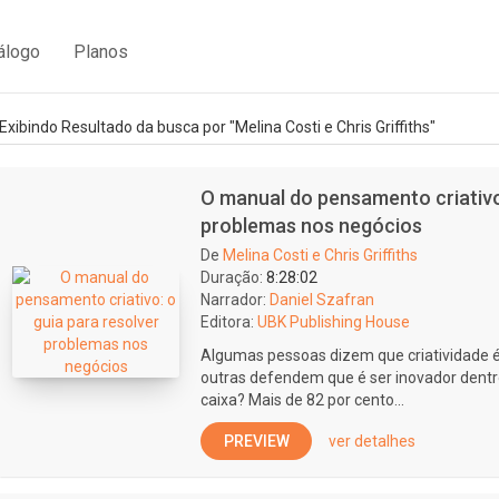
álogo
Planos
Exibindo Resultado da busca por "Melina Costi e Chris Griffiths"
O manual do pensamento criativo:
problemas nos negócios
De
Melina Costi e Chris Griffiths
Duração:
8:28:02
Narrador:
Daniel Szafran
Editora:
UBK Publishing House
Algumas pessoas dizem que criatividade é
outras defendem que é ser inovador dentro
caixa? Mais de 82 por cento...
PREVIEW
ver detalhes