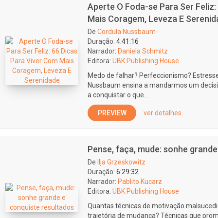
Aperte O Foda-se Para Ser Feliz:
Mais Coragem, Leveza E Serenid
De
Cordula Nussbaum
Duração:
4:41:16
Narrador:
Daniela Schmitz
Editora:
UBK Publishing House
Medo de falhar? Perfeccionismo? Estress
Nussbaum ensina a mandarmos um decisivo
a conquistar o que...
PREVIEW
ver detalhes
Pense, faça, mude: sonhe grande
De
Ilja Grzeskowitz
Duração:
6:29:32
Narrador:
Pablito Kucarz
Editora:
UBK Publishing House
Quantas técnicas de motivação malsucedi
trajetória de mudança? Técnicas que pro