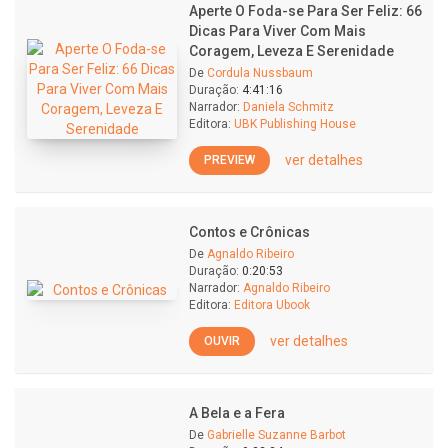
Aperte O Foda-se Para Ser Feliz: 66
Dicas Para Viver Com Mais
Coragem, Leveza E Serenidade
De
Cordula Nussbaum
Duração:
4:41:16
Narrador:
Daniela Schmitz
Editora:
UBK Publishing House
ver detalhes
PREVIEW
Contos e Crônicas
De
Agnaldo Ribeiro
Duração:
0:20:53
Narrador:
Agnaldo Ribeiro
Editora:
Editora Ubook
ver detalhes
OUVIR
A Bela e a Fera
De
Gabrielle Suzanne Barbot