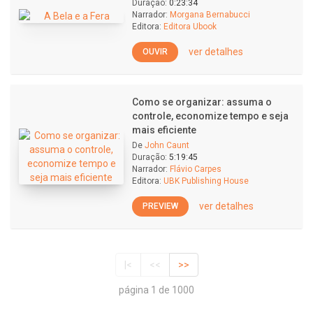
Duração:
0:23:34
Narrador:
Morgana Bernabucci
Editora:
Editora Ubook
ver detalhes
OUVIR
Como se organizar: assuma o
controle, economize tempo e seja
mais eficiente
De
John Caunt
Duração:
5:19:45
Narrador:
Flávio Carpes
Editora:
UBK Publishing House
ver detalhes
PREVIEW
|<
<<
>>
página 1 de 1000