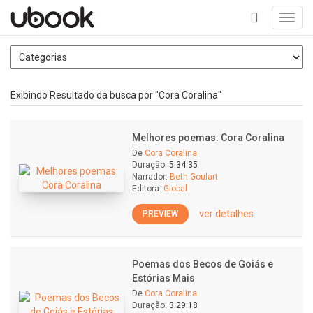
Toggl
navig
+
Exibindo Resultado da busca por "Cora Coralina"
Melhores poemas: Cora Coralina
De
Cora Coralina
Duração:
5:34:35
Narrador:
Beth Goulart
Editora:
Global
ver detalhes
PREVIEW
Poemas dos Becos de Goiás e
Estórias Mais
De
Cora Coralina
Duração:
3:29:18