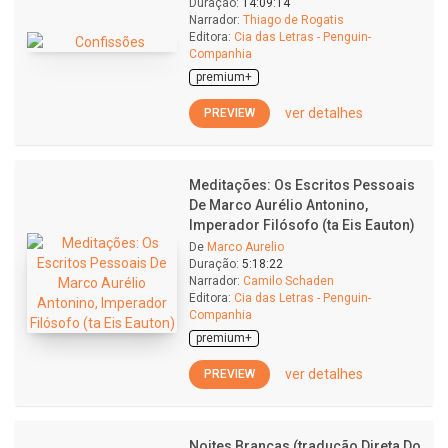
Duração:
14:09:14
Narrador:
Thiago de Rogatis
Editora:
Cia das Letras - Penguin-
Companhia
premium+
ver detalhes
PREVIEW
Meditações: Os Escritos Pessoais
De Marco Aurélio Antonino,
Imperador Filósofo (ta Eis Eauton)
De
Marco Aurelio
Duração:
5:18:22
Narrador:
Camilo Schaden
Editora:
Cia das Letras - Penguin-
Companhia
premium+
ver detalhes
PREVIEW
Noites Brancas (tradução Direta Do