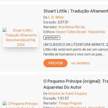
Stuart Little | Tradução Altamen
De
E. B. White
Duração:
2:07:31
Narrador:
Ana Maria Morais
Editora:
Harper Collins Brasil - HarperKids
premium+
UM CLÁSSICO DA LITERATURA INFANTIL 
Little não está nem perto de ser um ca
família de humanos e vive com os pais,...
PREVIEW
ver detalhes
O Pequeno Príncipe (original): T
Aquarelas Do Autor
De
Antoine de Saint-Exupery
Duração:
1:51:57
Narrador:
Thiago Fragoso