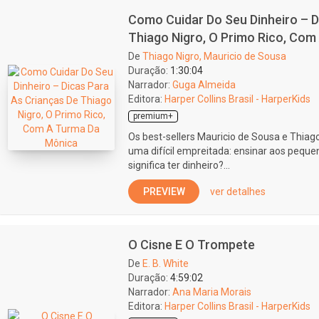
Como Cuidar Do Seu Dinheiro – D
Thiago Nigro, O Primo Rico, Co
De
Thiago Nigro, Mauricio de Sousa
Duração:
1:30:04
Narrador:
Guga Almeida
Editora:
Harper Collins Brasil - HarperKids
premium+
Os best-sellers Mauricio de Sousa e Thiag
uma difícil empreitada: ensinar aos peque
significa ter dinheiro?...
PREVIEW
ver detalhes
O Cisne E O Trompete
De
E. B. White
Duração:
4:59:02
Narrador:
Ana Maria Morais
Editora:
Harper Collins Brasil - HarperKids