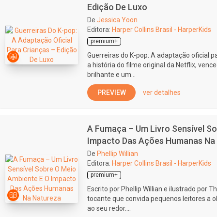
Edição De Luxo
De
Jessica Yoon
Editora:
Harper Collins Brasil - HarperKids
premium+
Guerreiras do K-pop: A adaptação oficial p
a história do filme original da Netflix, ve
brilhante e um...
PREVIEW
ver detalhes
A Fumaça – Um Livro Sensível S
Impacto Das Ações Humanas Na
De
Phellip Willian
Editora:
Harper Collins Brasil - HarperKids
premium+
Escrito por Phellip Willian e ilustrado por
tocante que convida pequenos leitores a 
ao seu redor....