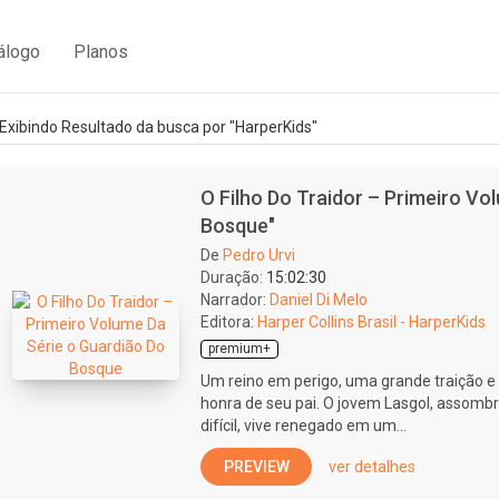
álogo
Planos
Exibindo Resultado da busca por "HarperKids"
O Filho Do Traidor – Primeiro Vo
Bosque"
De
Pedro Urvi
Duração:
15:02:30
Narrador:
Daniel Di Melo
Editora:
Harper Collins Brasil - HarperKids
premium+
Um reino em perigo, uma grande traição e
honra de seu pai. O jovem Lasgol, assomb
difícil, vive renegado em um...
PREVIEW
ver detalhes