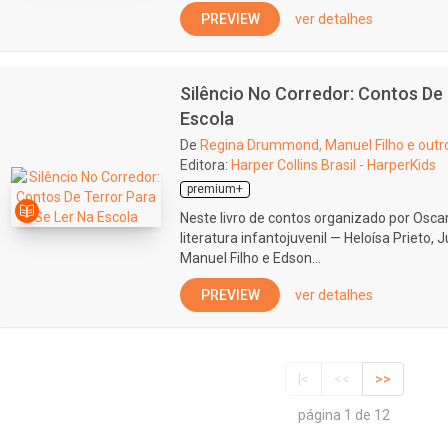
PREVIEW
ver detalhes
Silêncio No Corredor: Contos De
Escola
De
Regina Drummond, Manuel Filho e outr
Editora:
Harper Collins Brasil - HarperKids
premium+
Neste livro de contos organizado por Osca
literatura infantojuvenil — Heloísa Prieto,
Manuel Filho e Edson...
PREVIEW
ver detalhes
|<
<<
>>
página 1 de 12