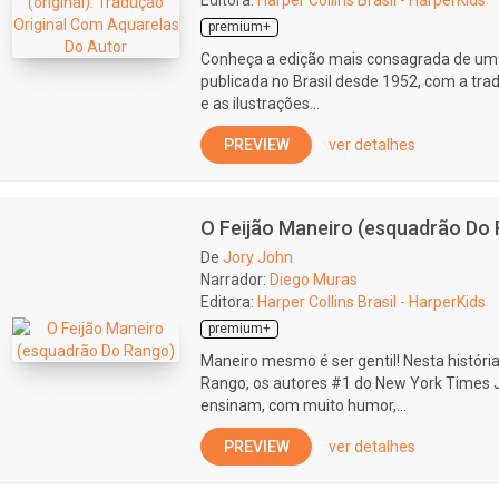
Editora:
Harper Collins Brasil - HarperKids
premium+
Conheça a edição mais consagrada de um d
publicada no Brasil desde 1952, com a t
e as ilustrações...
PREVIEW
ver detalhes
O Feijão Maneiro (esquadrão Do
De
Jory John
Narrador:
Diego Muras
Editora:
Harper Collins Brasil - HarperKids
premium+
Maneiro mesmo é ser gentil! Nesta história
Rango, os autores #1 do New York Times 
ensinam, com muito humor,...
PREVIEW
ver detalhes