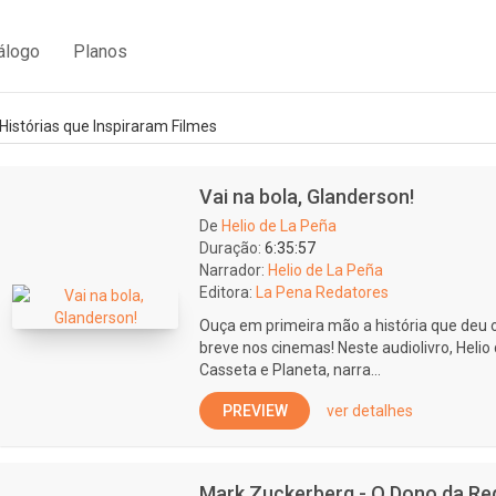
álogo
Planos
Histórias que Inspiraram Filmes
Vai na bola, Glanderson!
De
Helio de La Peña
Duração:
6:35:57
Narrador:
Helio de La Peña
Editora:
La Pena Redatores
Ouça em primeira mão a história que deu 
breve nos cinemas! Neste audiolivro, Helio
Casseta e Planeta, narra...
PREVIEW
ver detalhes
Mark Zuckerberg - O Dono da Re