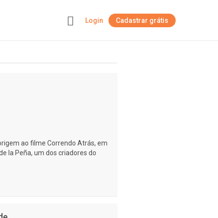
Login
Cadastrar grátis
+
origem ao filme Correndo Atrás, em
 de la Peña, um dos criadores do
de