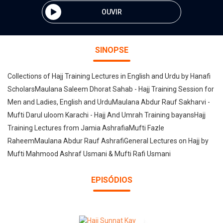
OUVIR
SINOPSE
Collections of Hajj Training Lectures in English and Urdu by Hanafi
ScholarsMaulana Saleem Dhorat Sahab - Hajj Training Session for
Men and Ladies, English and UrduMaulana Abdur Rauf Sakharvi -
Mufti Darul uloom Karachi - Hajj And Umrah Training bayansHajj
Training Lectures from Jamia AshrafiaMufti Fazle
RaheemMaulana Abdur Rauf AshrafiGeneral Lectures on Hajj by
Mufti Mahmood Ashraf Usmani & Mufti Rafi Usmani
EPISÓDIOS