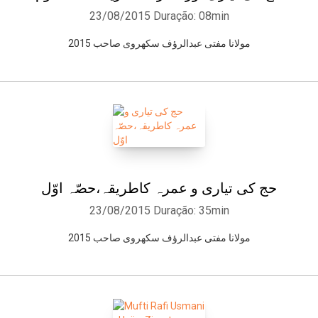
23/08/2015
Duração: 08min
مولانا مفتی عبدالرﺅف سکھروی صاحب 2015
حج کی تیاری و عمرہ کاطریقہ،حصّہ اوّل
23/08/2015
Duração: 35min
مولانا مفتی عبدالرﺅف سکھروی صاحب 2015