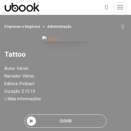
Toggl
navig
+
Empresas e Negócios
Administração
Tattoo
Autor:
Vários
Narrador:
Vários
Editora:
Podcast
Duração: 2:15:19
Mais informações
OUVIR