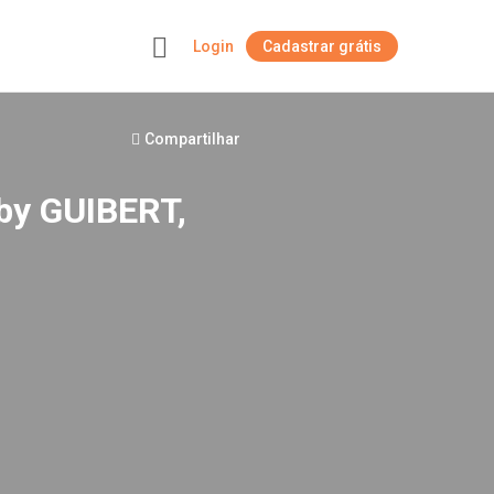
Login
Cadastrar grátis
+
Compartilhar
 by GUIBERT,