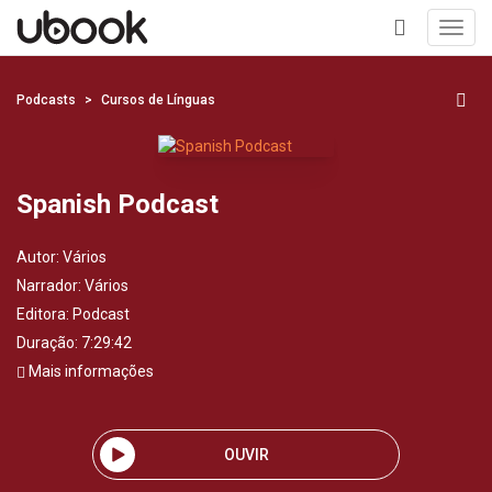
Toggl
navig
+
Podcasts
Cursos de Línguas
Spanish Podcast
Autor:
Vários
Narrador:
Vários
Editora:
Podcast
Duração: 7:29:42
Mais informações
OUVIR