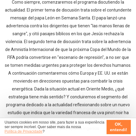
Como siempre, comenzaremos el programa discutiendo la
actualidad. El primer tema de discusión trata sobre el contundente
mensaje del papa León en Semana Santa. El papa lanzó una
advertencia contra los dirigentes que tienen "las manos llenas de
sangre", y citó pasajes bíblicos en los que Jesús rechaza la
violencia. El segundo tema de discusión trata sobre la advertencia
de Amnistía Internacional de que la próxima Copa del Mundo de la
FIFA podría convertirse en "escenario de represión", a no ser que
se tomen medidas urgentes para proteger los derechos humanos.
A continuación comentaremos cómo Europa y EE. UU. se están
moviendo en direcciones opuestas para combatir la crisis
energética. Dada la situación actual en Oriente Medio, ¿qué
estrategia tiene más sentido? Y concluiremos el segmento del
programa dedicado a la actualidad reflexionando sobre un nuevo
estudio que indica que la variedad francesa de uva pinot noir ha
permanecido virtualmente inalterada durante al menos 600 años.
Usamos cookies em nosso site, para fazer a sua experiência
OK,
ser sempre incrível. Quer saber mais da nossa
Como el estudio apunta ingenios
entendi!
Política de Privacidade
?