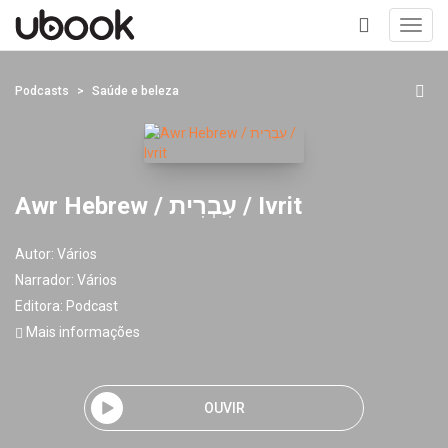
Toggl
navig
+
Podcasts
Saúde e beleza
Awr Hebrew / עִבְרִית / Ivrit
Autor:
Vários
Narrador:
Vários
Editora:
Podcast
Mais informações
OUVIR