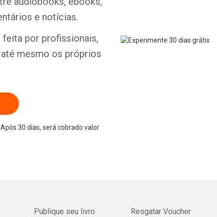
ntre audiobooks, ebooks,
ntários e notícias.
feita por profissionais,
Whatsapp
Facebook
Twitter
E-mail
e até mesmo os próprios
Após 30 dias, será cobrado valor
Publique seu livro
Resgatar Voucher