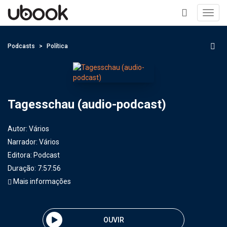
Toggl
navig
+
Podcasts
Política
Tagesschau (audio-podcast)
Autor:
Vários
Narrador:
Vários
Editora:
Podcast
Duração: 7:57:56
Mais informações
OUVIR