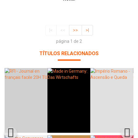
|<
<<
>>
>|
página 1 de 2
TÍTULOS RELACIONADOS